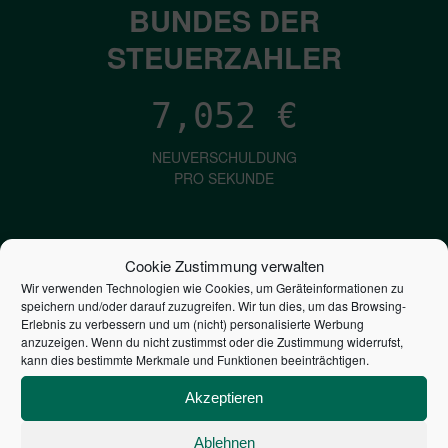
BUNDES DER
STEUERZAHLER
7,052
€
NEUVERSCHULDUNG
PRO SEKUNDE
1,601
€
Cookie Zustimmung verwalten
Wir verwenden Technologien wie Cookies, um Geräteinformationen zu
ZINSEN
speichern und/oder darauf zuzugreifen. Wir tun dies, um das Browsing-
PRO SEKUNDE
Erlebnis zu verbessern und um (nicht) personalisierte Werbung
anzuzeigen. Wenn du nicht zustimmst oder die Zustimmung widerrufst,
kann dies bestimmte Merkmale und Funktionen beeinträchtigen.
2,805,967,027,253
€
Akzeptieren
STAATSVERSCHULDUNG
Ablehnen