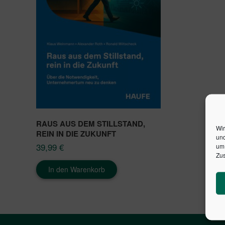
RAUS AUS DEM STILLSTAND,
Wir
REIN IN DIE ZUKUNFT
und
39,99
€
um 
Zus
In den Warenkorb