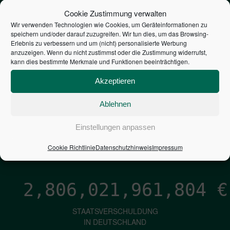
STEUERZAHLER
Cookie Zustimmung verwalten
Wir verwenden Technologien wie Cookies, um Geräteinformationen zu
speichern und/oder darauf zuzugreifen. Wir tun dies, um das Browsing-
7,052
€
Erlebnis zu verbessern und um (nicht) personalisierte Werbung
anzuzeigen. Wenn du nicht zustimmst oder die Zustimmung widerrufst,
kann dies bestimmte Merkmale und Funktionen beeinträchtigen.
NEUVERSCHULDUNG
PRO SEKUNDE
Akzeptieren
Ablehnen
1,601
€
Einstellungen anpassen
ZINSEN
Cookie Richtlinie
Datenschutzhinweis
Impressum
PRO SEKUNDE
2,806,021,963,060
€
STAATSVERSCHULDUNG
IN DEUTSCHLAND