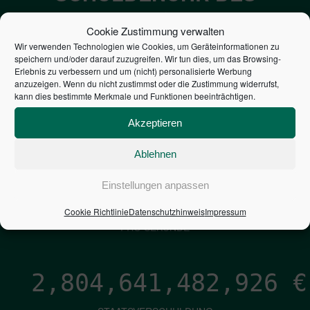
BUNDES DER
Cookie Zustimmung verwalten
STEUERZAHLER
Wir verwenden Technologien wie Cookies, um Geräteinformationen zu
speichern und/oder darauf zuzugreifen. Wir tun dies, um das Browsing-
Erlebnis zu verbessern und um (nicht) personalisierte Werbung
7,052
€
anzuzeigen. Wenn du nicht zustimmst oder die Zustimmung widerrufst,
kann dies bestimmte Merkmale und Funktionen beeinträchtigen.
NEUVERSCHULDUNG
Akzeptieren
PRO SEKUNDE
Ablehnen
1,601
€
Einstellungen anpassen
ZINSEN
Cookie Richtlinie
Datenschutzhinweis
Impressum
PRO SEKUNDE
2,804,641,484,174
€