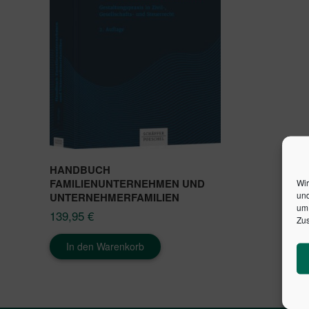
HANDBUCH
FAMILIENUNTERNEHMEN UND
Wir
und
UNTERNEHMERFAMILIEN
um 
139,95
€
Zus
In den Warenkorb