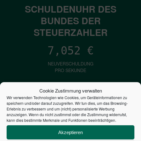
SCHULDENUHR DES
BUNDES DER
STEUERZAHLER
7,052
€
NEUVERSCHULDUNG
PRO SEKUNDE
Cookie Zustimmung verwalten
1,601
€
Wir verwenden Technologien wie Cookies, um Geräteinformationen zu
speichern und/oder darauf zuzugreifen. Wir tun dies, um das Browsing-
ZINSEN
Erlebnis zu verbessern und um (nicht) personalisierte Werbung
anzuzeigen. Wenn du nicht zustimmst oder die Zustimmung widerrufst,
PRO SEKUNDE
kann dies bestimmte Merkmale und Funktionen beeinträchtigen.
Akzeptieren
2,805,040,283,589
€