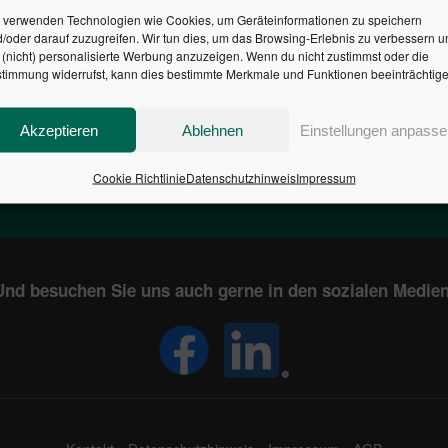
 verwenden Technologien wie Cookies, um Geräteinformationen zu speichern
/oder darauf zuzugreifen. Wir tun dies, um das Browsing-Erlebnis zu verbessern u
HR DES BUNDES DER ST
(nicht) personalisierte Werbung anzuzeigen. Wenn du nicht zustimmst oder die
timmung widerrufst, kann dies bestimmte Merkmale und Funktionen beeinträchtige
1
€
2,804,448,651
Akzeptieren
Ablehnen
Einstellungen anpasse
EN
STAATSVERSCHULDUNG
KUNDE
IN DEUTSCHLAND
Cookie Richtlinie
Datenschutzhinweis
Impressum
Und besuchen Sie uns auch gerne in den sozialen Medien