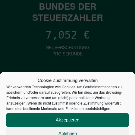
BUNDES DER
STEUERZAHLER
7,052
€
NEUVERSCHULDUNG
PRO SEKUNDE
1,601
€
Cookie Zustimmung verwalten
Wir verwenden Technologien wie Cookies, um Geräteinformationen zu
ZINSEN
speichern und/oder darauf zuzugreifen. Wir tun dies, um das Browsing-
PRO SEKUNDE
Erlebnis zu verbessern und um (nicht) personalisierte Werbung
anzuzeigen. Wenn du nicht zustimmst oder die Zustimmung widerrufst,
kann dies bestimmte Merkmale und Funktionen beeinträchtigen.
2,804,639,450,130
€
Akzeptieren
STAATSVERSCHULDUNG
Ablehnen