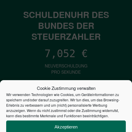
SCHULDENUHR DES
BUNDES DER
STEUERZAHLER
7,052
€
NEUVERSCHULDUNG
PRO SEKUNDE
Cookie Zustimmung verwalten
1,601
€
Wir verwenden Technologien wie Cookies, um Geräteinformationen zu
speichern und/oder darauf zuzugreifen. Wir tun dies, um das Browsing-
Erlebnis zu verbessern und um (nicht) personalisierte Werbung
ZINSEN
anzuzeigen. Wenn du nicht zustimmst oder die Zustimmung widerrufst,
PRO SEKUNDE
kann dies bestimmte Merkmale und Funktionen beeinträchtigen.
Akzeptieren