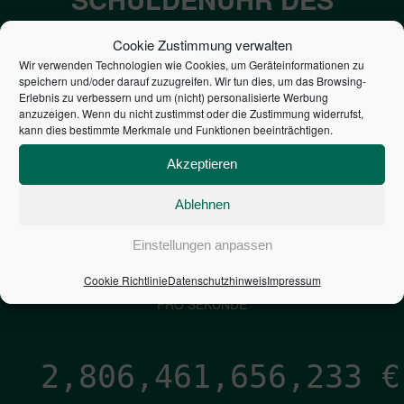
BUNDES DER
Cookie Zustimmung verwalten
STEUERZAHLER
Wir verwenden Technologien wie Cookies, um Geräteinformationen zu
speichern und/oder darauf zuzugreifen. Wir tun dies, um das Browsing-
Erlebnis zu verbessern und um (nicht) personalisierte Werbung
7,052
€
anzuzeigen. Wenn du nicht zustimmst oder die Zustimmung widerrufst,
kann dies bestimmte Merkmale und Funktionen beeinträchtigen.
NEUVERSCHULDUNG
Akzeptieren
PRO SEKUNDE
Ablehnen
1,601
€
Einstellungen anpassen
Cookie Richtlinie
Datenschutzhinweis
Impressum
ZINSEN
PRO SEKUNDE
2,806,461,657,502
€