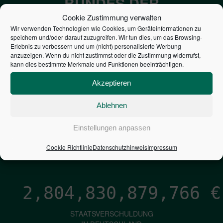
BUNDES DER
STEUERZAHLER
Cookie Zustimmung verwalten
Wir verwenden Technologien wie Cookies, um Geräteinformationen zu
speichern und/oder darauf zuzugreifen. Wir tun dies, um das Browsing-
7,052
€
Erlebnis zu verbessern und um (nicht) personalisierte Werbung
anzuzeigen. Wenn du nicht zustimmst oder die Zustimmung widerrufst,
kann dies bestimmte Merkmale und Funktionen beeinträchtigen.
NEUVERSCHULDUNG
PRO SEKUNDE
Akzeptieren
Ablehnen
1,601
€
Einstellungen anpassen
ZINSEN
Cookie Richtlinie
Datenschutzhinweis
Impressum
PRO SEKUNDE
2,804,830,881,035
€
STAATSVERSCHULDUNG