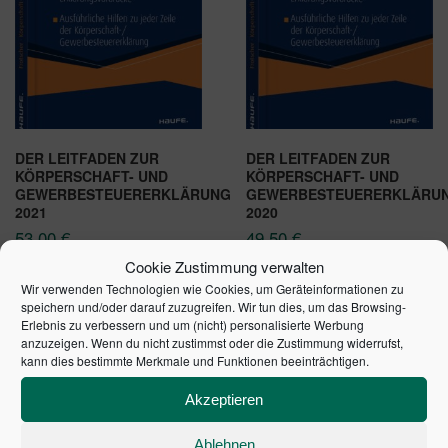
DER LEITFADEN ZUR
DER LEITFADEN ZUR
KÖRPERSCHAFT- UND
KÖRPERSCHAFT- UND
GEWERBESTEUERERKLÄRUNG
GEWERBESTEUERERKLÄRU
2021
2020
53,00
€
49,50
€
Cookie Zustimmung verwalten
In den Warenkorb
In den Warenkorb
Wir verwenden Technologien wie Cookies, um Geräteinformationen zu
speichern und/oder darauf zuzugreifen. Wir tun dies, um das Browsing-
Erlebnis zu verbessern und um (nicht) personalisierte Werbung
anzuzeigen. Wenn du nicht zustimmst oder die Zustimmung widerrufst,
kann dies bestimmte Merkmale und Funktionen beeinträchtigen.
Akzeptieren
SCHULDENUHR DES
Ablehnen