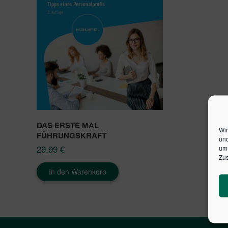
DAS ERSTE MAL
Wir
FÜHRUNGSKRAFT
und
29,99
€
um 
Zus
In den Warenkorb