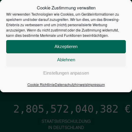
STEUERZAHLER
Cookie Zustimmung verwalten
Wir verwenden Technologien wie Cookies, um Geräteinformationen zu
speichern und/oder darauf zuzugreifen. Wir tun dies, um das Browsing-
7,052
€
Erlebnis zu verbessern und um (nicht) personalisierte Werbung
anzuzeigen. Wenn du nicht zustimmst oder die Zustimmung widerrufst,
kann dies bestimmte Merkmale und Funktionen beeinträchtigen.
NEUVERSCHULDUNG
PRO SEKUNDE
Akzeptieren
Ablehnen
1,601
€
Einstellungen anpassen
ZINSEN
Cookie Richtlinie
Datenschutzhinweis
Impressum
PRO SEKUNDE
2,805,572,041,652
€
STAATSVERSCHULDUNG
IN DEUTSCHLAND