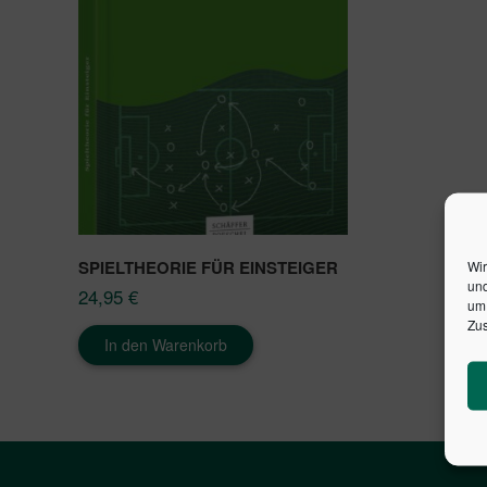
SPIELTHEORIE FÜR EINSTEIGER
Wir
und
24,95
€
um 
Zus
In den Warenkorb