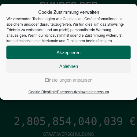
BUNDES DER
Cookie Zustimmung verwalten
STEUERZAHLER
Wir verwenden Technologien wie Cookies, um Geräteinformationen zu
speichern und/oder darauf zuzugreifen. Wir tun dies, um das Browsing-
Erlebnis zu verbessern und um (nicht) personalisierte Werbung
7,052
€
anzuzeigen. Wenn du nicht zustimmst oder die Zustimmung widerrufst,
kann dies bestimmte Merkmale und Funktionen beeinträchtigen.
NEUVERSCHULDUNG
Akzeptieren
PRO SEKUNDE
Ablehnen
1,601
€
Einstellungen anpassen
ZINSEN
Cookie Richtlinie
Datenschutzhinweis
Impressum
PRO SEKUNDE
2,805,854,041,308
€
STAATSVERSCHULDUNG