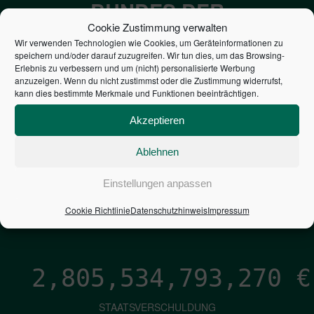
BUNDES DER
Cookie Zustimmung verwalten
STEUERZAHLER
Wir verwenden Technologien wie Cookies, um Geräteinformationen zu
speichern und/oder darauf zuzugreifen. Wir tun dies, um das Browsing-
Erlebnis zu verbessern und um (nicht) personalisierte Werbung
7,052
€
anzuzeigen. Wenn du nicht zustimmst oder die Zustimmung widerrufst,
kann dies bestimmte Merkmale und Funktionen beeinträchtigen.
NEUVERSCHULDUNG
Akzeptieren
PRO SEKUNDE
Ablehnen
1,601
€
Einstellungen anpassen
ZINSEN
Cookie Richtlinie
Datenschutzhinweis
Impressum
PRO SEKUNDE
2,805,534,794,955
€
STAATSVERSCHULDUNG