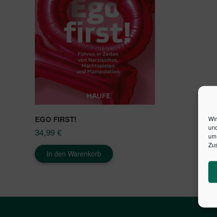
EGO FIRST!
Wir
und
34,99
€
um 
Zus
In den Warenkorb