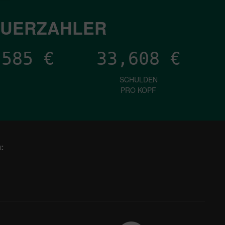
EUERZAHLER
,694
€
33,608
€
SCHULDEN
PRO KOPF
: