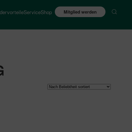
edervorteile
Service
Shop
Mitglied werden
G