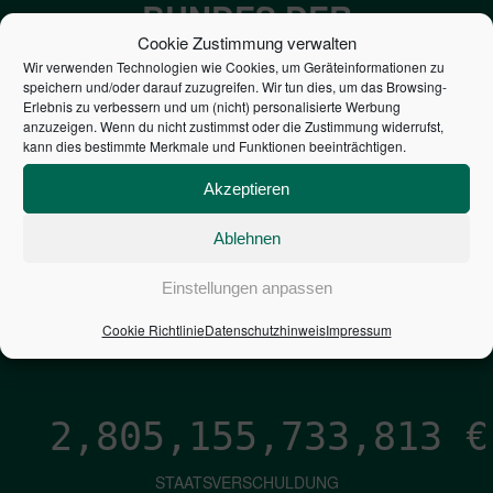
BUNDES DER
Cookie Zustimmung verwalten
STEUERZAHLER
Wir verwenden Technologien wie Cookies, um Geräteinformationen zu
speichern und/oder darauf zuzugreifen. Wir tun dies, um das Browsing-
Erlebnis zu verbessern und um (nicht) personalisierte Werbung
7,052
€
anzuzeigen. Wenn du nicht zustimmst oder die Zustimmung widerrufst,
kann dies bestimmte Merkmale und Funktionen beeinträchtigen.
NEUVERSCHULDUNG
Akzeptieren
PRO SEKUNDE
Ablehnen
1,601
€
Einstellungen anpassen
ZINSEN
Cookie Richtlinie
Datenschutzhinweis
Impressum
PRO SEKUNDE
2,805,155,735,082
€
STAATSVERSCHULDUNG