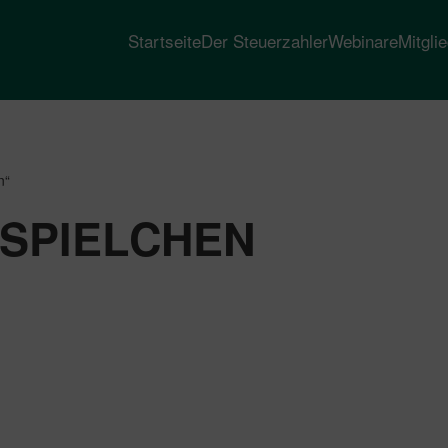
Startseite
Der Steuerzahler
Webinare
Mitgli
n“
 SPIELCHEN