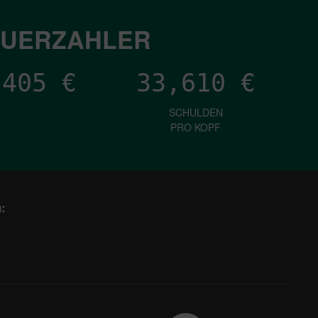
EUERZAHLER
,901
€
33,610
€
SCHULDEN
PRO KOPF
: