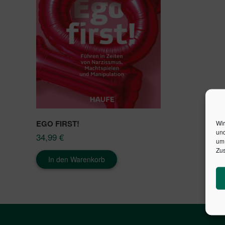
EGO FIRST!
Wir
und
34,99
€
um 
Zus
In den Warenkorb