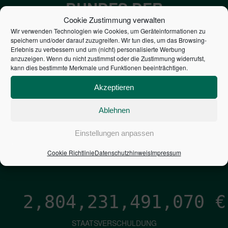
BUNDES DER
Cookie Zustimmung verwalten
STEUERZAHLER
Wir verwenden Technologien wie Cookies, um Geräteinformationen zu
speichern und/oder darauf zuzugreifen. Wir tun dies, um das Browsing-
Erlebnis zu verbessern und um (nicht) personalisierte Werbung
7,052
€
anzuzeigen. Wenn du nicht zustimmst oder die Zustimmung widerrufst,
kann dies bestimmte Merkmale und Funktionen beeinträchtigen.
NEUVERSCHULDUNG
Akzeptieren
PRO SEKUNDE
Ablehnen
1,601
€
Einstellungen anpassen
ZINSEN
Cookie Richtlinie
Datenschutzhinweis
Impressum
PRO SEKUNDE
2,804,231,492,339
€
STAATSVERSCHULDUNG