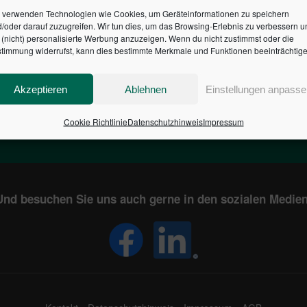
 verwenden Technologien wie Cookies, um Geräteinformationen zu speichern
/oder darauf zuzugreifen. Wir tun dies, um das Browsing-Erlebnis zu verbessern u
HR DES BUNDES DER ST
(nicht) personalisierte Werbung anzuzeigen. Wenn du nicht zustimmst oder die
timmung widerrufst, kann dies bestimmte Merkmale und Funktionen beeinträchtige
1
€
2,805,017,888
Akzeptieren
Ablehnen
Einstellungen anpasse
EN
STAATSVERSCHULDUNG
KUNDE
IN DEUTSCHLAND
Cookie Richtlinie
Datenschutzhinweis
Impressum
Und besuchen Sie uns auch gerne in den sozialen Medien