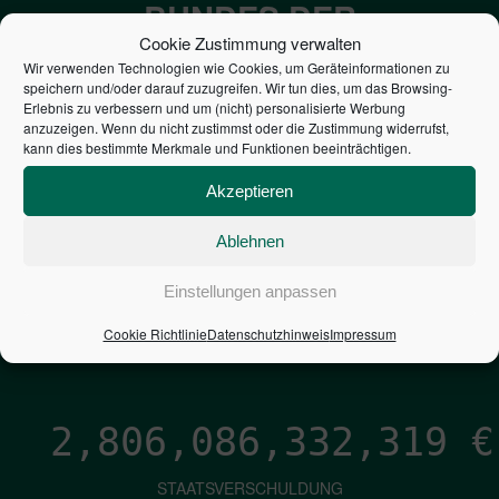
BUNDES DER
Cookie Zustimmung verwalten
STEUERZAHLER
Wir verwenden Technologien wie Cookies, um Geräteinformationen zu
speichern und/oder darauf zuzugreifen. Wir tun dies, um das Browsing-
Erlebnis zu verbessern und um (nicht) personalisierte Werbung
7,052
€
anzuzeigen. Wenn du nicht zustimmst oder die Zustimmung widerrufst,
kann dies bestimmte Merkmale und Funktionen beeinträchtigen.
NEUVERSCHULDUNG
Akzeptieren
PRO SEKUNDE
Ablehnen
1,601
€
Einstellungen anpassen
ZINSEN
Cookie Richtlinie
Datenschutzhinweis
Impressum
PRO SEKUNDE
2,806,086,333,166
€
STAATSVERSCHULDUNG