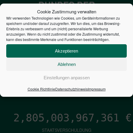
BUNDES DER
Cookie Zustimmung verwalten
STEUERZAHLER
Wir verwenden Technologien wie Cookies, um Geräteinformationen zu
speichern und/oder darauf zuzugreifen. Wir tun dies, um das Browsing-
Erlebnis zu verbessern und um (nicht) personalisierte Werbung
7,052
€
anzuzeigen. Wenn du nicht zustimmst oder die Zustimmung widerrufst,
kann dies bestimmte Merkmale und Funktionen beeinträchtigen.
NEUVERSCHULDUNG
Akzeptieren
PRO SEKUNDE
Ablehnen
1,601
€
Einstellungen anpassen
ZINSEN
Cookie Richtlinie
Datenschutzhinweis
Impressum
PRO SEKUNDE
2,805,003,968,638
€
STAATSVERSCHULDUNG