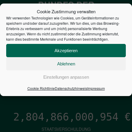
BUNDES DER
Cookie Zustimmung verwalten
STEUERZAHLER
Wir verwenden Technologien wie Cookies, um Geräteinformationen zu
speichern und/oder darauf zuzugreifen. Wir tun dies, um das Browsing-
Erlebnis zu verbessern und um (nicht) personalisierte Werbung
7,052
€
anzuzeigen. Wenn du nicht zustimmst oder die Zustimmung widerrufst,
kann dies bestimmte Merkmale und Funktionen beeinträchtigen.
NEUVERSCHULDUNG
Akzeptieren
PRO SEKUNDE
Ablehnen
1,601
€
Einstellungen anpassen
ZINSEN
Cookie Richtlinie
Datenschutzhinweis
Impressum
PRO SEKUNDE
2,804,866,001,836
€
STAATSVERSCHULDUNG