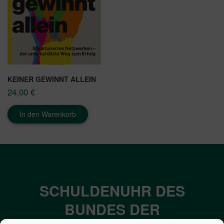
KEINER GEWINNT ALLEIN
24,00
€
In den Warenkorb
SCHULDENUHR DES
BUNDES DER