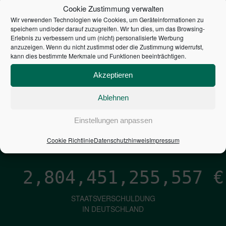
STEUERZAHLER
Cookie Zustimmung verwalten
Wir verwenden Technologien wie Cookies, um Geräteinformationen zu
7,052
€
speichern und/oder darauf zuzugreifen. Wir tun dies, um das Browsing-
Erlebnis zu verbessern und um (nicht) personalisierte Werbung
anzuzeigen. Wenn du nicht zustimmst oder die Zustimmung widerrufst,
NEUVERSCHULDUNG
kann dies bestimmte Merkmale und Funktionen beeinträchtigen.
PRO SEKUNDE
Akzeptieren
Ablehnen
1,601
€
Einstellungen anpassen
ZINSEN
PRO SEKUNDE
Cookie Richtlinie
Datenschutzhinweis
Impressum
2,804,451,256,819
€
STAATSVERSCHULDUNG
IN DEUTSCHLAND