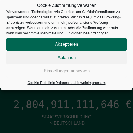
STEUERZAHLER
Cookie Zustimmung verwalten
Wir verwenden Technologien wie Cookies, um Geräteinformationen zu
7,052
€
speichern und/oder darauf zuzugreifen. Wir tun dies, um das Browsing-
Erlebnis zu verbessern und um (nicht) personalisierte Werbung
anzuzeigen. Wenn du nicht zustimmst oder die Zustimmung widerrufst,
NEUVERSCHULDUNG
kann dies bestimmte Merkmale und Funktionen beeinträchtigen.
PRO SEKUNDE
Akzeptieren
Ablehnen
1,601
€
Einstellungen anpassen
ZINSEN
PRO SEKUNDE
Cookie Richtlinie
Datenschutzhinweis
Impressum
2,804,911,112,923
€
STAATSVERSCHULDUNG
IN DEUTSCHLAND