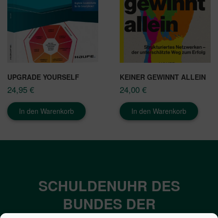
UPGRADE YOURSELF
KEINER GEWINNT ALLEIN
24,95
€
24,00
€
In den Warenkorb
In den Warenkorb
SCHULDENUHR DES
BUNDES DER