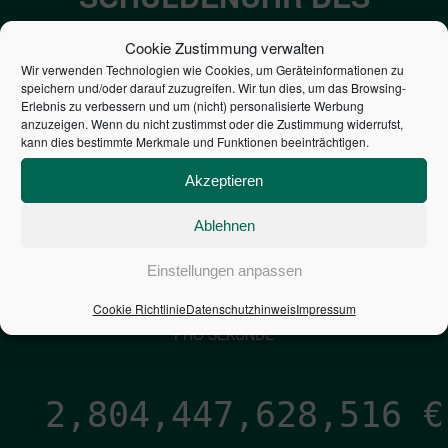
BUNDES DER
Cookie Zustimmung verwalten
STEUERZAHLER
Wir verwenden Technologien wie Cookies, um Geräteinformationen zu
speichern und/oder darauf zuzugreifen. Wir tun dies, um das Browsing-
Erlebnis zu verbessern und um (nicht) personalisierte Werbung
7,052
€
anzuzeigen. Wenn du nicht zustimmst oder die Zustimmung widerrufst,
kann dies bestimmte Merkmale und Funktionen beeinträchtigen.
NEUVERSCHULDUNG
Akzeptieren
PRO SEKUNDE
Ablehnen
1,601
€
Einstellungen anpassen
Cookie Richtlinie
Datenschutzhinweis
Impressum
ZINSEN
PRO SEKUNDE
2,804,447,629,785
€