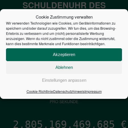
SCHULDENUHR DES
BUNDES DER
Cookie Zustimmung verwalten
STEUERZAHLER
Wir verwenden Technologien wie Cookies, um Geräteinformationen zu
speichern und/oder darauf zuzugreifen. Wir tun dies, um das Browsing-
Erlebnis zu verbessern und um (nicht) personalisierte Werbung
anzuzeigen. Wenn du nicht zustimmst oder die Zustimmung widerrufst,
7,052
€
kann dies bestimmte Merkmale und Funktionen beeinträchtigen.
NEUVERSCHULDUNG
Akzeptieren
PRO SEKUNDE
Ablehnen
Einstellungen anpassen
1,601
€
Cookie Richtlinie
Datenschutzhinweis
Impressum
ZINSEN
PRO SEKUNDE
2,805,169,470,954
€