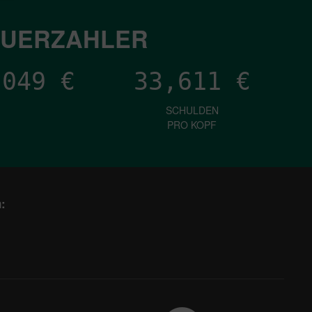
EUERZAHLER
,165
€
33,611
€
SCHULDEN
PRO KOPF
: