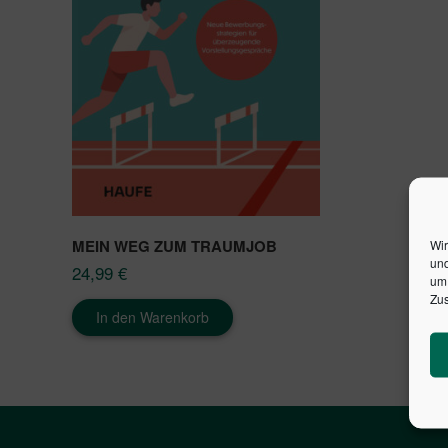
MEIN WEG ZUM TRAUMJOB
Wir
und
24,99
€
um 
Zus
In den Warenkorb