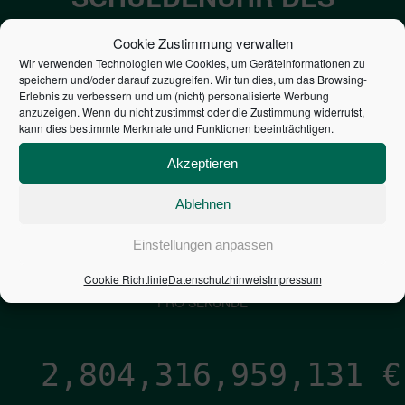
BUNDES DER
Cookie Zustimmung verwalten
STEUERZAHLER
Wir verwenden Technologien wie Cookies, um Geräteinformationen zu
speichern und/oder darauf zuzugreifen. Wir tun dies, um das Browsing-
Erlebnis zu verbessern und um (nicht) personalisierte Werbung
7,052
€
anzuzeigen. Wenn du nicht zustimmst oder die Zustimmung widerrufst,
kann dies bestimmte Merkmale und Funktionen beeinträchtigen.
NEUVERSCHULDUNG
Akzeptieren
PRO SEKUNDE
Ablehnen
1,601
€
Einstellungen anpassen
Cookie Richtlinie
Datenschutzhinweis
Impressum
ZINSEN
PRO SEKUNDE
2,804,316,960,400
€