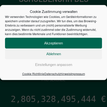
BUNDES DER
Cookie Zustimmung verwalten
STEUERZAHLER
Wir verwenden Technologien wie Cookies, um Geräteinformationen zu
speichern und/oder darauf zuzugreifen. Wir tun dies, um das Browsing-
Erlebnis zu verbessern und um (nicht) personalisierte Werbung
7,052
€
anzuzeigen. Wenn du nicht zustimmst oder die Zustimmung widerrufst,
kann dies bestimmte Merkmale und Funktionen beeinträchtigen.
NEUVERSCHULDUNG
Akzeptieren
PRO SEKUNDE
Ablehnen
1,601
€
Einstellungen anpassen
Cookie Richtlinie
Datenschutzhinweis
Impressum
ZINSEN
PRO SEKUNDE
2,805,328,496,678
€