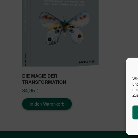
DIE MAGIE DER
Wir
TRANSFORMATION
und
34,95
€
um 
Zus
In den Warenkorb