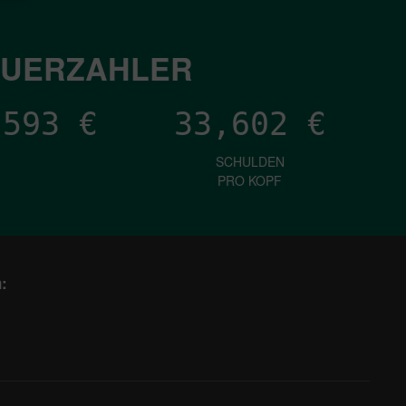
EUERZAHLER
,709
€
33,602
€
SCHULDEN
PRO KOPF
: