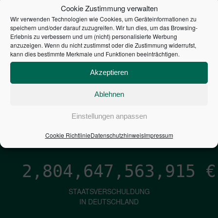
STEUERZAHLER
Cookie Zustimmung verwalten
Wir verwenden Technologien wie Cookies, um Geräteinformationen zu
7,052
€
speichern und/oder darauf zuzugreifen. Wir tun dies, um das Browsing-
Erlebnis zu verbessern und um (nicht) personalisierte Werbung
anzuzeigen. Wenn du nicht zustimmst oder die Zustimmung widerrufst,
NEUVERSCHULDUNG
kann dies bestimmte Merkmale und Funktionen beeinträchtigen.
PRO SEKUNDE
Akzeptieren
Ablehnen
1,601
€
Einstellungen anpassen
ZINSEN
PRO SEKUNDE
Cookie Richtlinie
Datenschutzhinweis
Impressum
2,804,647,565,184
€
STAATSVERSCHULDUNG
IN DEUTSCHLAND