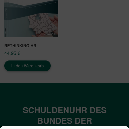
RETHINKING HR
44,95
€
In den Warenkorb
SCHULDENUHR DES
BUNDES DER