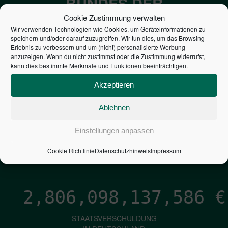
BUNDES DER
STEUERZAHLER
Cookie Zustimmung verwalten
Wir verwenden Technologien wie Cookies, um Geräteinformationen zu
speichern und/oder darauf zuzugreifen. Wir tun dies, um das Browsing-
7,052
€
Erlebnis zu verbessern und um (nicht) personalisierte Werbung
anzuzeigen. Wenn du nicht zustimmst oder die Zustimmung widerrufst,
kann dies bestimmte Merkmale und Funktionen beeinträchtigen.
NEUVERSCHULDUNG
PRO SEKUNDE
Akzeptieren
Ablehnen
1,601
€
Einstellungen anpassen
ZINSEN
Cookie Richtlinie
Datenschutzhinweis
Impressum
PRO SEKUNDE
2,806,098,138,432
€
STAATSVERSCHULDUNG