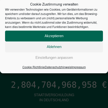
STEUERZAHLER
Cookie Zustimmung verwalten
Wir verwenden Technologien wie Cookies, um Geräteinformationen zu
7,052
€
speichern und/oder darauf zuzugreifen. Wir tun dies, um das Browsing-
Erlebnis zu verbessern und um (nicht) personalisierte Werbung
anzuzeigen. Wenn du nicht zustimmst oder die Zustimmung widerrufst,
NEUVERSCHULDUNG
kann dies bestimmte Merkmale und Funktionen beeinträchtigen.
PRO SEKUNDE
Akzeptieren
Ablehnen
1,601
€
Einstellungen anpassen
ZINSEN
PRO SEKUNDE
Cookie Richtlinie
Datenschutzhinweis
Impressum
2,804,704,970,227
€
STAATSVERSCHULDUNG
IN DEUTSCHLAND