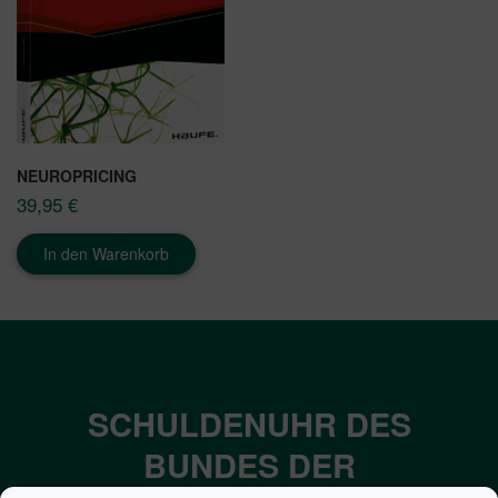
NEUROPRICING
39,95
€
In den Warenkorb
SCHULDENUHR DES
BUNDES DER