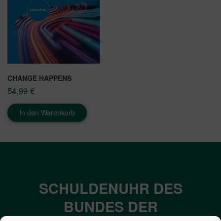
CHANGE HAPPENS
54,99
€
In den Warenkorb
SCHULDENUHR DES
BUNDES DER