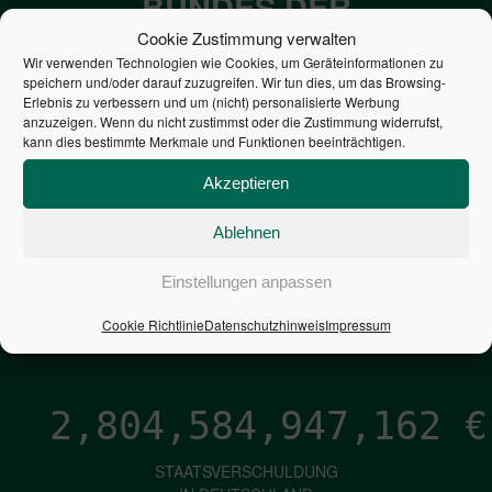
BUNDES DER
STEUERZAHLER
Cookie Zustimmung verwalten
Wir verwenden Technologien wie Cookies, um Geräteinformationen zu
speichern und/oder darauf zuzugreifen. Wir tun dies, um das Browsing-
7,052
€
Erlebnis zu verbessern und um (nicht) personalisierte Werbung
anzuzeigen. Wenn du nicht zustimmst oder die Zustimmung widerrufst,
kann dies bestimmte Merkmale und Funktionen beeinträchtigen.
NEUVERSCHULDUNG
PRO SEKUNDE
Akzeptieren
Ablehnen
1,601
€
Einstellungen anpassen
ZINSEN
Cookie Richtlinie
Datenschutzhinweis
Impressum
PRO SEKUNDE
2,804,584,948,431
€
STAATSVERSCHULDUNG