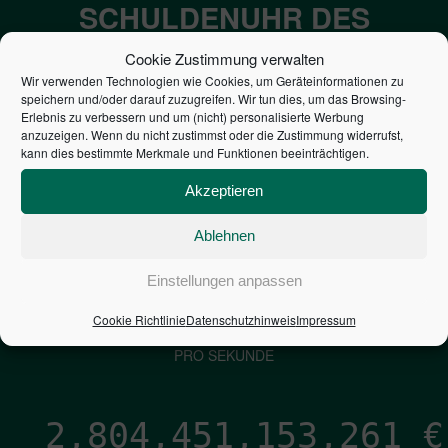
SCHULDENUHR DES
BUNDES DER
Cookie Zustimmung verwalten
STEUERZAHLER
Wir verwenden Technologien wie Cookies, um Geräteinformationen zu
speichern und/oder darauf zuzugreifen. Wir tun dies, um das Browsing-
Erlebnis zu verbessern und um (nicht) personalisierte Werbung
anzuzeigen. Wenn du nicht zustimmst oder die Zustimmung widerrufst,
7,052
€
kann dies bestimmte Merkmale und Funktionen beeinträchtigen.
NEUVERSCHULDUNG
Akzeptieren
PRO SEKUNDE
Ablehnen
Einstellungen anpassen
1,601
€
Cookie Richtlinie
Datenschutzhinweis
Impressum
ZINSEN
PRO SEKUNDE
2,804,451,154,530
€