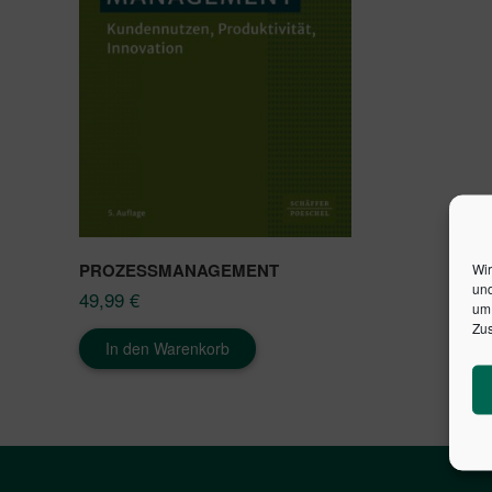
PROZESSMANAGEMENT
Wir
und
49,99
€
um 
Zus
In den Warenkorb