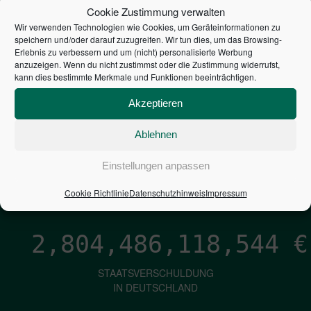
STEUERZAHLER
Cookie Zustimmung verwalten
Wir verwenden Technologien wie Cookies, um Geräteinformationen zu
7,052
€
speichern und/oder darauf zuzugreifen. Wir tun dies, um das Browsing-
Erlebnis zu verbessern und um (nicht) personalisierte Werbung
anzuzeigen. Wenn du nicht zustimmst oder die Zustimmung widerrufst,
NEUVERSCHULDUNG
kann dies bestimmte Merkmale und Funktionen beeinträchtigen.
PRO SEKUNDE
Akzeptieren
Ablehnen
1,601
€
Einstellungen anpassen
ZINSEN
PRO SEKUNDE
Cookie Richtlinie
Datenschutzhinweis
Impressum
2,804,486,119,728
€
STAATSVERSCHULDUNG
IN DEUTSCHLAND