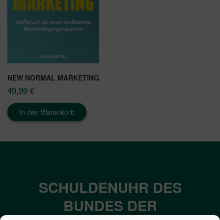
NEW NORMAL MARKETING
49,99
€
In den Warenkorb
SCHULDENUHR DES
BUNDES DER