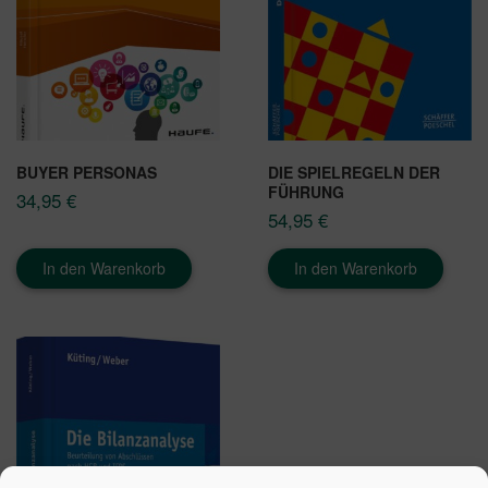
BUYER PERSONAS
DIE SPIELREGELN DER
FÜHRUNG
34,95
€
54,95
€
In den Warenkorb
In den Warenkorb