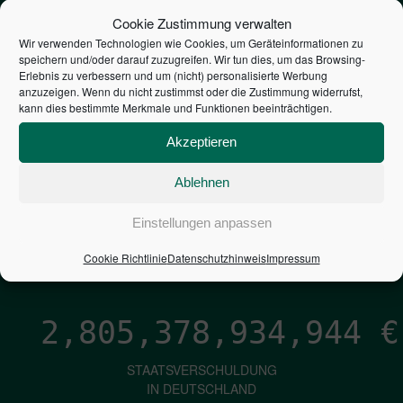
STEUERZAHLER
Cookie Zustimmung verwalten
Wir verwenden Technologien wie Cookies, um Geräteinformationen zu
speichern und/oder darauf zuzugreifen. Wir tun dies, um das Browsing-
7,052
€
Erlebnis zu verbessern und um (nicht) personalisierte Werbung
anzuzeigen. Wenn du nicht zustimmst oder die Zustimmung widerrufst,
kann dies bestimmte Merkmale und Funktionen beeinträchtigen.
NEUVERSCHULDUNG
PRO SEKUNDE
Akzeptieren
Ablehnen
1,601
€
Einstellungen anpassen
ZINSEN
Cookie Richtlinie
Datenschutzhinweis
Impressum
PRO SEKUNDE
2,805,378,936,200
€
STAATSVERSCHULDUNG
IN DEUTSCHLAND