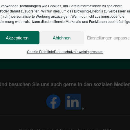
 verwenden Technologien wie Cookies, um Geräteinformationen zu speichern
/oder darauf zuzugreifen. Wir tun dies, um das Browsing-Erlebnis zu verbessern u
HR DES BUNDES DER ST
(nicht) personalisierte Werbung anzuzeigen. Wenn du nicht zustimmst oder die
timmung widerrufst, kann dies bestimmte Merkmale und Funktionen beeinträchtige
1
€
2,805,462,725
Akzeptieren
Ablehnen
Einstellungen anpasse
EN
STAATSVERSCHULDUNG
KUNDE
IN DEUTSCHLAND
Cookie Richtlinie
Datenschutzhinweis
Impressum
Und besuchen Sie uns auch gerne in den sozialen Medien