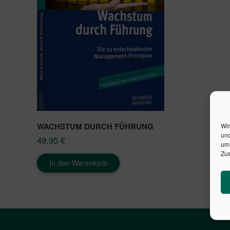
WACHSTUM DURCH FÜHRUNG
Wir
und
49,95
€
um 
Zus
In den Warenkorb