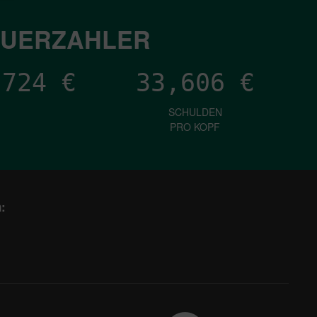
EUERZAHLER
,826
€
33,606
€
SCHULDEN
PRO KOPF
: