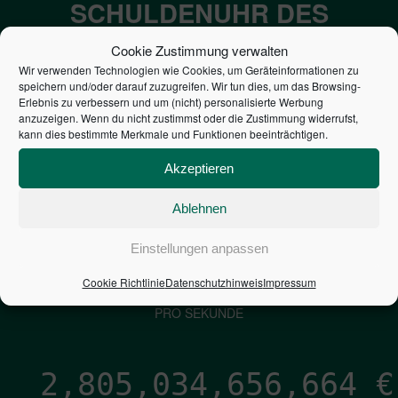
SCHULDENUHR DES
BUNDES DER
Cookie Zustimmung verwalten
STEUERZAHLER
Wir verwenden Technologien wie Cookies, um Geräteinformationen zu
speichern und/oder darauf zuzugreifen. Wir tun dies, um das Browsing-
Erlebnis zu verbessern und um (nicht) personalisierte Werbung
anzuzeigen. Wenn du nicht zustimmst oder die Zustimmung widerrufst,
7,052
€
kann dies bestimmte Merkmale und Funktionen beeinträchtigen.
NEUVERSCHULDUNG
Akzeptieren
PRO SEKUNDE
Ablehnen
1,601
€
Einstellungen anpassen
Cookie Richtlinie
Datenschutzhinweis
Impressum
ZINSEN
PRO SEKUNDE
2,805,034,658,321
€