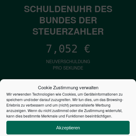
SCHULDENUHR DES
BUNDES DER
STEUERZAHLER
7,052
€
NEUVERSCHULDUNG
PRO SEKUNDE
Cookie Zustimmung verwalten
1,601
€
Wir verwenden Technologien wie Cookies, um Geräteinformationen zu
speichern und/oder darauf zuzugreifen. Wir tun dies, um das Browsing-
ZINSEN
Erlebnis zu verbessern und um (nicht) personalisierte Werbung
anzuzeigen. Wenn du nicht zustimmst oder die Zustimmung widerrufst,
PRO SEKUNDE
kann dies bestimmte Merkmale und Funktionen beeinträchtigen.
Akzeptieren
2,806,648,438,361
€