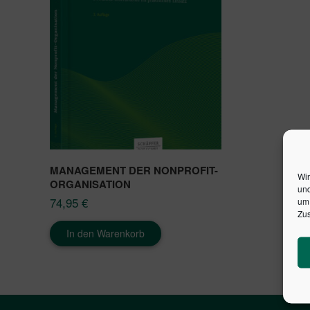
MANAGEMENT DER NONPROFIT-
Wir
ORGANISATION
und
74,95
€
um 
Zus
In den Warenkorb