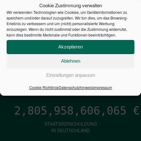
STEUERZAHLER
Cookie Zustimmung verwalten
Wir verwenden Technologien wie Cookies, um Geräteinformationen zu
7,052
€
speichern und/oder darauf zuzugreifen. Wir tun dies, um das Browsing-
Erlebnis zu verbessern und um (nicht) personalisierte Werbung
anzuzeigen. Wenn du nicht zustimmst oder die Zustimmung widerrufst,
NEUVERSCHULDUNG
kann dies bestimmte Merkmale und Funktionen beeinträchtigen.
PRO SEKUNDE
Akzeptieren
Ablehnen
1,601
€
Einstellungen anpassen
ZINSEN
PRO SEKUNDE
Cookie Richtlinie
Datenschutzhinweis
Impressum
2,805,958,607,335
€
STAATSVERSCHULDUNG
IN DEUTSCHLAND