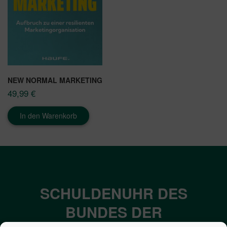
NEW NORMAL MARKETING
49,99
€
In den Warenkorb
SCHULDENUHR DES
BUNDES DER