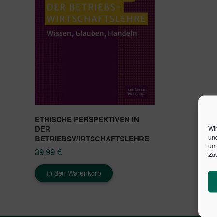
ETHISCHE PERSPEKTIVEN IN
DER
Wir
und
BETRIEBSWIRTSCHAFTSLEHRE
um 
39,99
€
Zus
In den Warenkorb