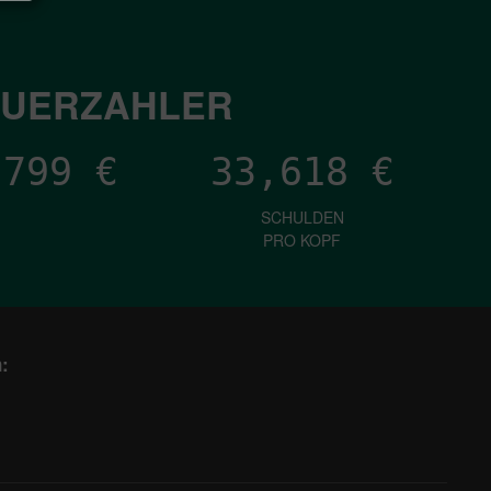
EUERZAHLER
,337
€
33,618
€
SCHULDEN
PRO KOPF
: